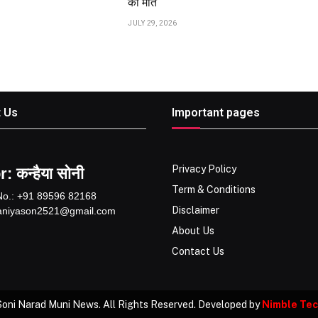
की मौत
JULY 29, 2026
 Us
Important pages
Privacy Policy
: कन्हैया सोनी
Term & Conditions
No.: +91 89596 82168
Disclaimer
kaniyason2521@gmail.com
About Us
Contact Us
oni Narad Muni News. All Rights Reserved. Developed by
Nimble Te