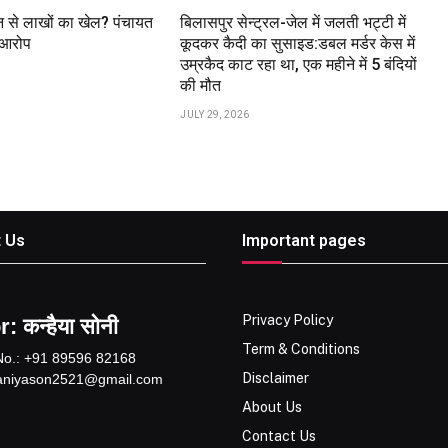
 से लाखों का खेल? पंचायत
बिलासपुर सेन्ट्रल-जेल में जलती भट्टी में
 आरोप
कूदकर कैदी का सुसाइड:डबल मर्डर केस में
उम्रकैद काट रहा था, एक महीने में 5 बंदियों
की मौत
JULY 29, 2026
 Us
Important pages
Privacy Policy
: कन्हैया सोनी
Term & Conditions
No.: +91 89596 82168
Disclaimer
kaniyason2521@gmail.com
About Us
Contact Us