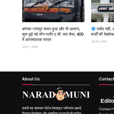
कोरबा–रायपुर सफर हुआ और भी आसान,
पार्षद नहीं, 
शुरू हुई नई नॉन-स्टॉप ए.सी. बस सेवा; ₹400
वार्डों की देखरेख
में आरामदायक यात्रा
JULY 5, 2026
JULY 7, 2026
About Us
Contact
Editor
हमारी यह समाचार पोर्टल वेबसाइट नवीनतम ख़बरों,
Contact 
विस्तृत विश्लेषण और सामयिक घटनाओं की सटीक