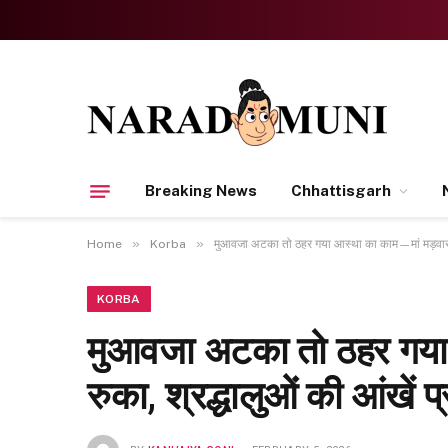
Breaking News
Chhattisgarh
»
»
Home
Korba
मुआवजा अटका तो ठहर गया आस्था का काम—मां मड़वारानी म
KORBA
मुआवजा अटका तो ठहर गया आस
रुका, श्रद्धालुओं की आंखे