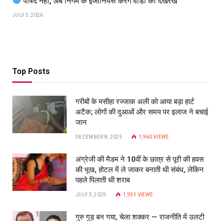
पार्षद नहीं, अब निगम के इंजीनियर्स करेंगे वार्डों की देखरेख
JULY 5, 2026
Top Posts
गरीबों के मसीहा रज्‍जाक अली को आया बड़ा हार्ट
अटैक; लोगों की दुआओं और समय पर इलाज ने बचाई
जान
DECEMBER 8, 2025
1,960
VIEWS
अंग्रेजी की मैडम ने 10वीं के छात्र से पूरी की हवस
की भूख, होटल में ले जाकर बनाती थी संबंध, लेकिन
पहले पिलाती थी शराब
JULY 3, 2025
1,951
VIEWS
गुरु गुड़ बन गया, चेला शक्कर — राजनीति में उलटी